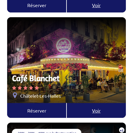
Réserver
Voir
Café Blanchet
Châtelet-Les-Halles
Réserver
Voir
+2