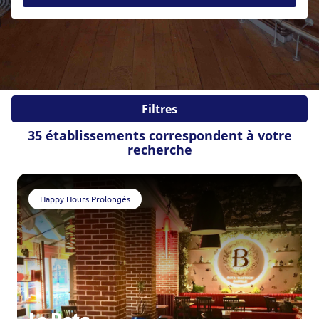
Soirée étudiante
Soirée en amoureux
Pot de départ
EVJF / EVG
Evènements sportifs
Evènements d'entreprises
Fiançailles
Mariage
Filtres
Autres
35 établissements correspondent à votre
Veuillez patienter
recherche
Happy Hours Prolongés