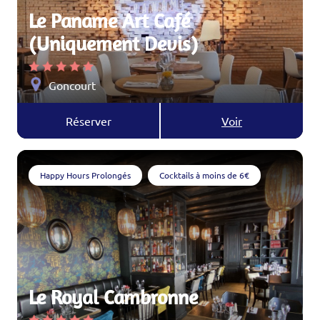
Le Paname Art Café
(Uniquement Devis)
Goncourt
Réserver
Voir
Happy Hours Prolongés
Cocktails à moins de 6€
Le Royal Cambronne