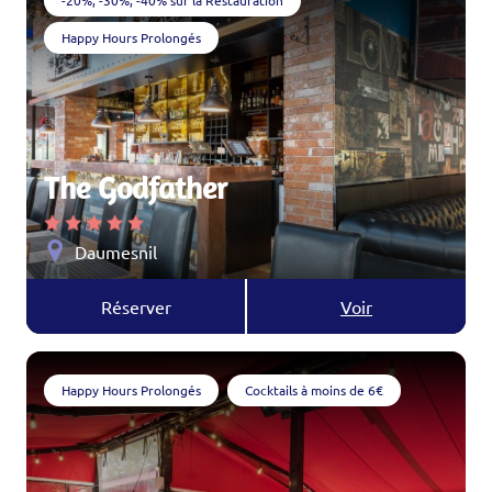
-20%, -30%, -40% sur la Restauration
Happy Hours Prolongés
The Godfather
Daumesnil
Réserver
Voir
Happy Hours Prolongés
Cocktails à moins de 6€