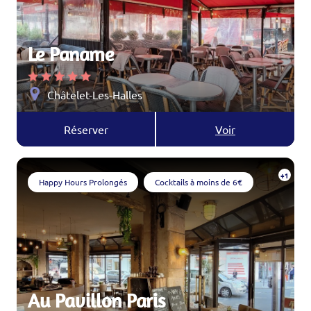
Le Paname
Châtelet-Les-Halles
Réserver
Voir
+1
Happy Hours Prolongés
Cocktails à moins de 6€
Au Pavillon Paris