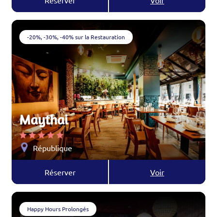
Réserver
Voir
-20%, -30%, -40% sur la Restauration
Maythai
République
Réserver
Voir
Happy Hours Prolongés