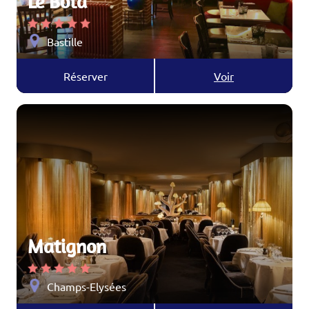
Le Bota
Bastille
Réserver
Voir
Matignon
Champs-Elysées