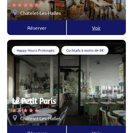
Châtelet-Les-Halles
Réserver
Voir
Happy Hours Prolongés
Cocktails à moins de 6€
Le Petit Paris
Châtelet-Les-Halles