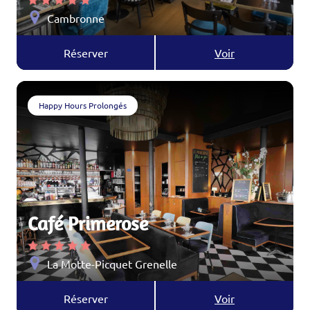
Cambronne
Réserver
Voir
Happy Hours Prolongés
Café Primerose
La Motte-Picquet Grenelle
Réserver
Voir