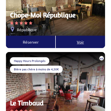
Chope-Moi République
République
Réserver
Voir
+2
Happy Hours Prolongés
Bière pas chère à moins de 4,50€
Le Timbaud