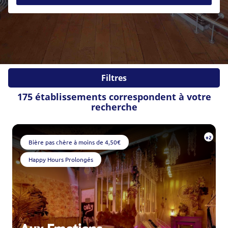
Soirée étudiante
Soirée en amoureux
Pot de départ
EVJF / EVG
Evènements sportifs
Evènements d'entreprises
Fiançailles
Mariage
Filtres
Autres
175 établissements correspondent à votre
Veuillez patienter
recherche
+2
Bière pas chère à moins de 4,50€
Happy Hours Prolongés