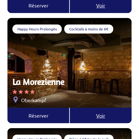
Réserver
Voir
Happy Hours Prolongés
Cocktails à moins de 6€
La Morezienne
Oberkampf
Réserver
Voir