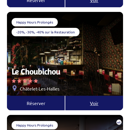
Réserver
Voir
Happy Hours Prolongés
-20%, -30%, -40% sur la Restauration
Le Choubichou
Châtelet-Les-Halles
Réserver
Voir
+1
Happy Hours Prolongés