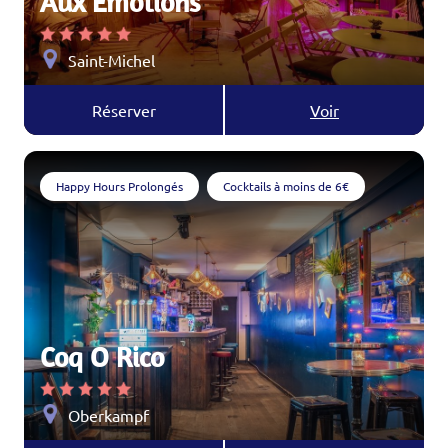
Aux Emotions
Saint-Michel
Réserver
Voir
Happy Hours Prolongés
Cocktails à moins de 6€
Coq O Rico
Oberkampf