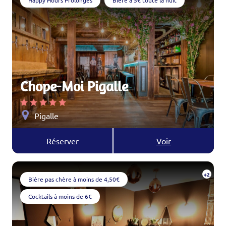
Happy Hours Prolongés
Bière à 5€ toute la nuit
Chope-Moi Pigalle
Pigalle
Réserver
Voir
+2
Bière pas chère à moins de 4,50€
Cocktails à moins de 6€