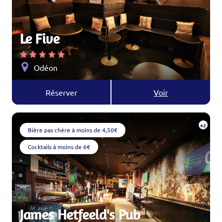
Le Five
Odéon
Réserver
Voir
+2
Bière pas chère à moins de 4,50€
Cocktails à moins de 6€
James Hetfeeld's Pub