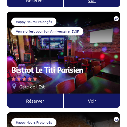
Réserver
Voir
+2
Happy Hours Prolongés
Verre offert pour ton Anniversaire, EVJF
Bistrot Le Titi Parisien
Gare de l'Est
Réserver
Voir
+2
Happy Hours Prolongés