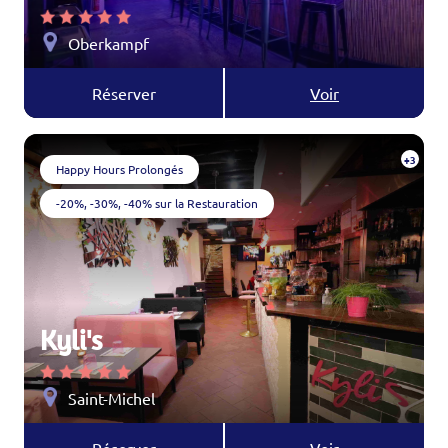
Oberkampf
Réserver
Voir
+3
Happy Hours Prolongés
-20%, -30%, -40% sur la Restauration
Kyli's
Saint-Michel