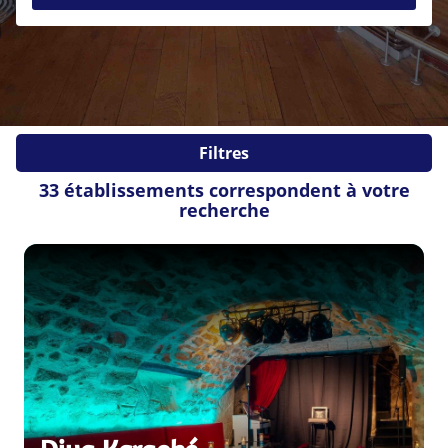
Soirée étudiante
Soirée en amoureux
Pot de départ
EVJF / EVG
Evènements sportifs
Evènements d'entreprises
Fiançailles
Mariage
Filtres
Autres
33 établissements correspondent à votre
Veuillez patienter
recherche