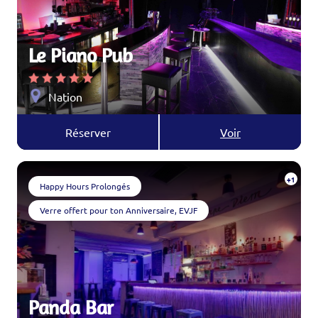
Le Piano Pub
Nation
Réserver
Voir
+1
Happy Hours Prolongés
Verre offert pour ton Anniversaire, EVJF
Panda Bar