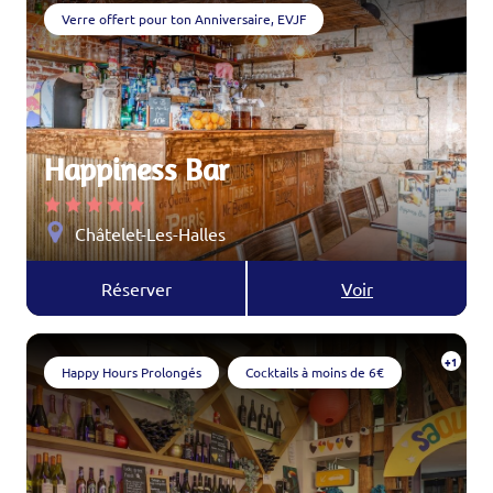
Verre offert pour ton Anniversaire, EVJF
Happiness Bar
Châtelet-Les-Halles
Réserver
Voir
+1
Happy Hours Prolongés
Cocktails à moins de 6€