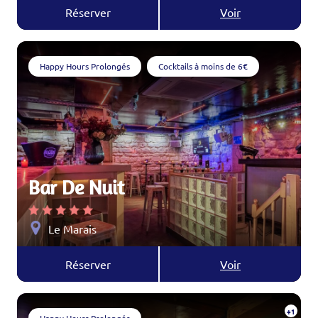
Réserver
Voir
Happy Hours Prolongés
Cocktails à moins de 6€
Bar De Nuit
Le Marais
Réserver
Voir
+1