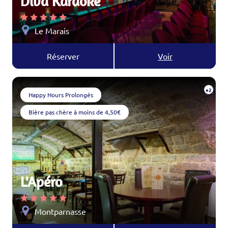
Diva Karaoké
Le Marais
Réserver
Voir
+2
Happy Hours Prolongés
Bière pas chère à moins de 4,50€
L'Apéro
Montparnasse