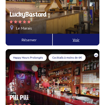
LuckyBastard
Le Marais
Réserver
Voir
+3
Happy Hours Prolongés
Cocktails à moins de 6€
Pili Pili