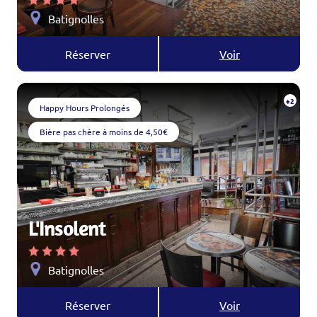
Batignolles
Réserver
Voir
+2
Happy Hours Prolongés
Bière pas chère à moins de 4,50€
L'Insolent
Batignolles
Réserver
Voir