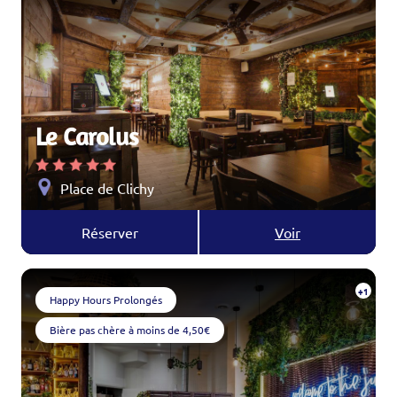
Le Carolus
Place de Clichy
Réserver
Voir
+1
Happy Hours Prolongés
Bière pas chère à moins de 4,50€