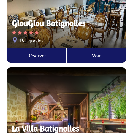
GlouGlou Batignolles
Batignolles
Réserver
Voir
La Villa Batignolles