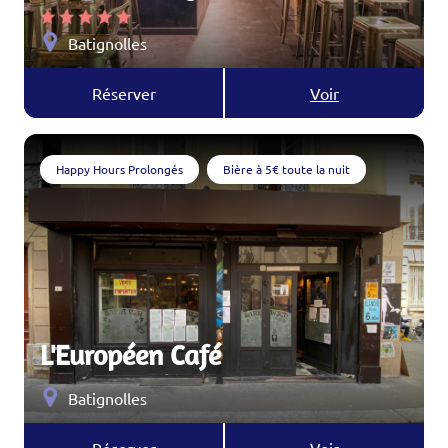
Batignolles
Réserver
Voir
Happy Hours Prolongés
Bière à 5€ toute la nuit
L'Européen Café
Batignolles