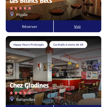
Les Blancs Becs
Pigalle
Réserver
Voir
Happy Hours Prolongés
Cocktails à moins de 6€
Chez Gladines
Batignolles