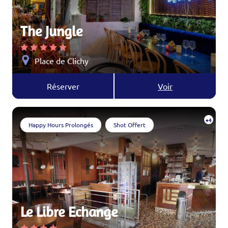
The Jungle
Place de Clichy
Réserver
Voir
+4
Happy Hours Prolongés
Shot Offert
Le Libre Echange