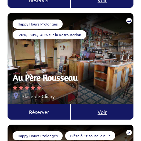
Réserver
Voir
+4
Happy Hours Prolongés
-20%, -30%, -40% sur la Restauration
Au Père Rousseau
Place de Clichy
Réserver
Voir
+1
Happy Hours Prolongés
Bière à 5€ toute la nuit