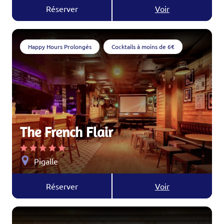
Réserver
Voir
Happy Hours Prolongés
Cocktails à moins de 6€
The French Flair
Pigalle
Réserver
Voir