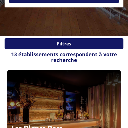
Soirée étudiante
Soirée en amoureux
Pot de départ
EVJF / EVG
Evènements sportifs
Evènements d'entreprises
Fiançailles
Mariage
Filtres
Autres
13 établissements correspondent à votre
Veuillez patienter
recherche