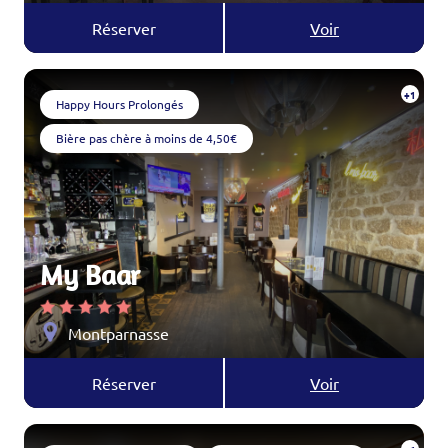
Réserver
Voir
+1
Happy Hours Prolongés
Bière pas chère à moins de 4,50€
My Baar
Montparnasse
Réserver
Voir