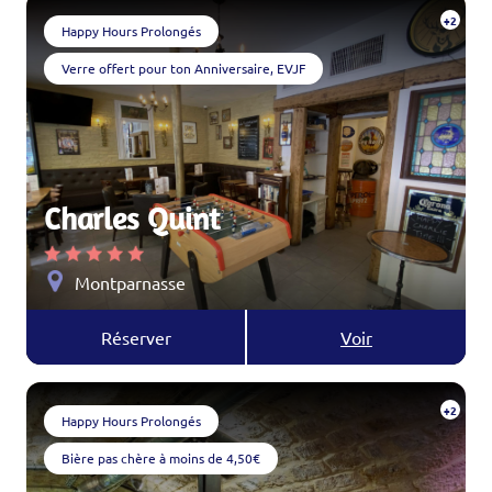
+2
Happy Hours Prolongés
Verre offert pour ton Anniversaire, EVJF
Charles Quint
Montparnasse
Réserver
Voir
+2
Happy Hours Prolongés
Bière pas chère à moins de 4,50€