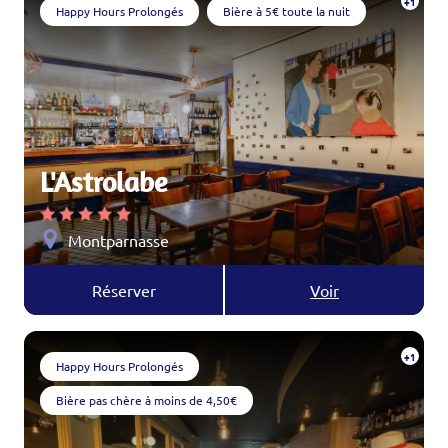
+1
Happy Hours Prolongés
Bière à 5€ toute la nuit
L'Astrolabe
Montparnasse
Réserver
Voir
+1
Happy Hours Prolongés
Bière pas chère à moins de 4,50€