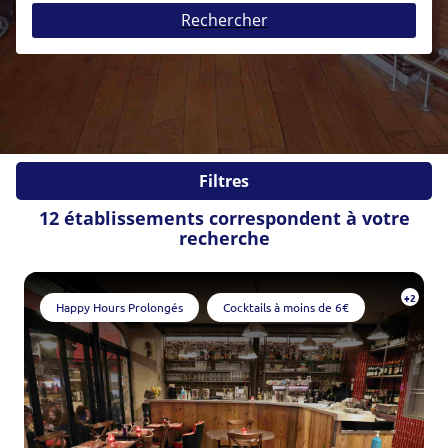
Rechercher
Anniversaire
Soirée entre amis
After-work
Soirée étudiante
Soirée en amoureux
Pot de départ
EVJF / EVG
Evènements sportifs
Evènements d'entreprises
Fiançailles
Mariage
Filtres
Autres
12 établissements correspondent à votre
Veuillez patienter
recherche
+2
Happy Hours Prolongés
Cocktails à moins de 6€