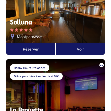
Solluna
Montparnasse
Réserver
Voir
+1
Happy Hours Prolongés
Bière pas chère à moins de 4,50€
La Brouette