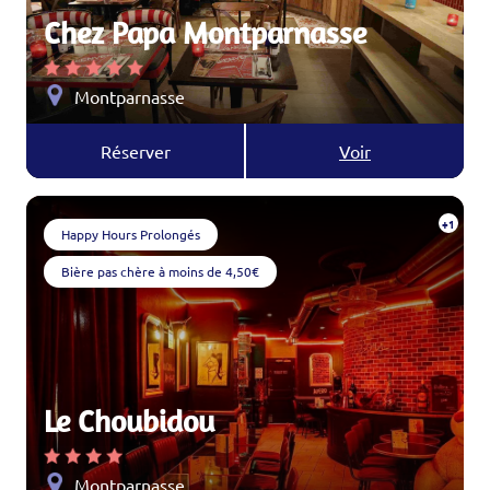
Chez Papa Montparnasse
Montparnasse
Réserver
Voir
+1
Happy Hours Prolongés
Bière pas chère à moins de 4,50€
Le Choubidou
Montparnasse