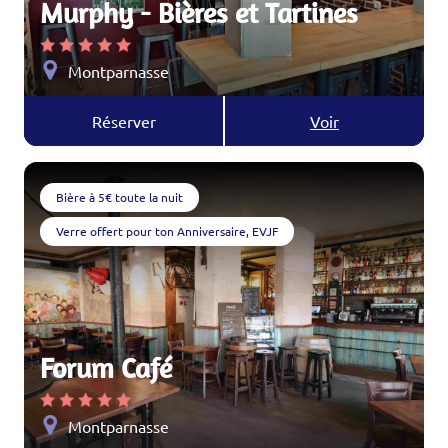
Murphy - Bières et Tartines
Montparnasse
Réserver
Voir
Bière à 5€ toute la nuit
Verre offert pour ton Anniversaire, EVJF
Forum Café
Montparnasse