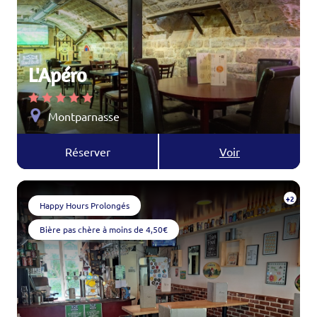
L'Apéro
Montparnasse
Réserver
Voir
+2
Happy Hours Prolongés
Bière pas chère à moins de 4,50€