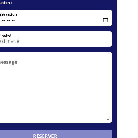
ation :
servation
invité