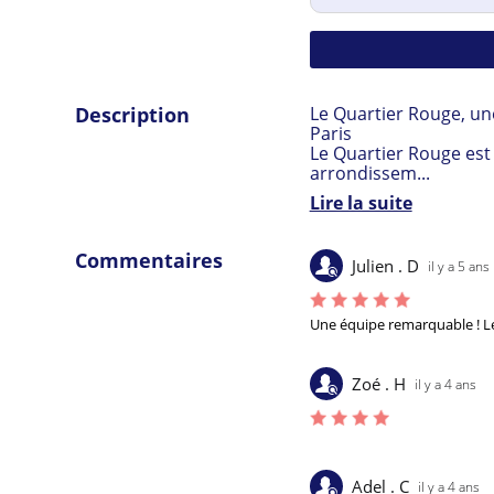
Description
Le Quartier Rouge, un
Paris

Le Quartier Rouge est
arrondissem...
Lire la suite
Commentaires
Julien . D
il y a 5 ans
Une équipe remarquable ! Le 
Zoé . H
il y a 4 ans
Adel . C
il y a 4 ans