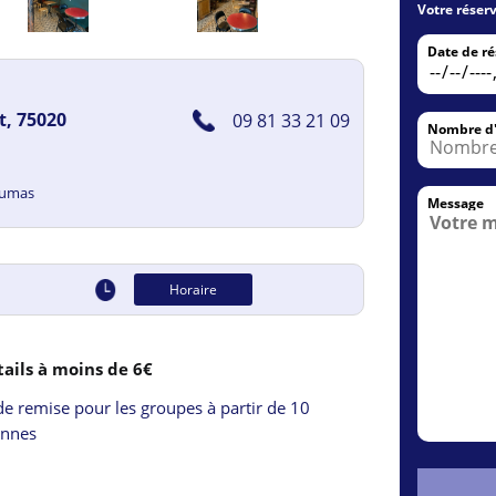
Votre réserv
Date de ré
t, 75020
09 81 33 21 09
Nombre d'
Dumas
Message
Horaire
0
0
ails à moins de 6€
h00
e remise pour les groupes à partir de 10 
onnes
h00