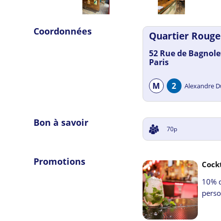
Coordonnées
Quartier Rouge
52 Rue de Bagnole
Paris
M
2
Alexandre 
Bon à savoir
70p
LUNDI
08h00
-
02h0
Promotions
MARDI
08h00
-
02h0
Cockt
MERCREDI
08h00
-
02
10% d
pers
JEUDI
08h00
-
02h00
VENDREDI
08h00
-
02