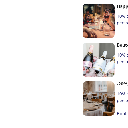
SAMEDI
08h00
-
02h
Happ
DIMANCHE
08h00
-
0
10% d
pers
Boute
10% d
pers
-20%,
10% d
perso
Boute