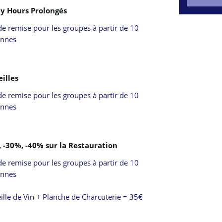
00
y Hours Prolongés
2h00
e remise pour les groupes à partir de 10 
onnes
illes
e remise pour les groupes à partir de 10 
onnes
 -30%, -40% sur la Restauration
e remise pour les groupes à partir de 10 
nnes

ille de Vin + Planche de Charcuterie = 35€ 