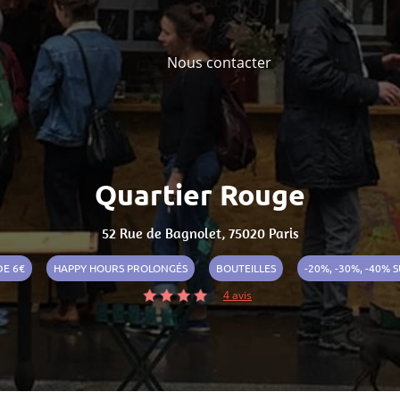
Nous contacter
Quartier Rouge
52 Rue de Bagnolet, 75020 Paris
DE 6€
HAPPY HOURS PROLONGÉS
BOUTEILLES
-20%, -30%, -40% 
4 avis