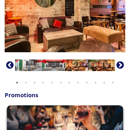
VENDREDI
16h00
-
04h00
SAMEDI
16h00
-
04h00
DIMANCHE
16h00
-
02h00
Promotions