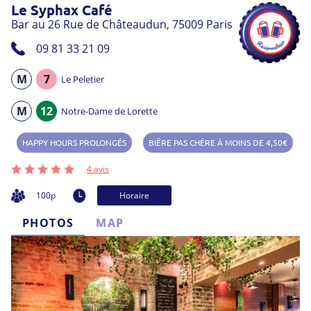
Le Syphax Café
Bar au 26 Rue de Châteaudun, 75009 Paris
09 81 33 21 09
M
7
Le Peletier
M
12
Notre-Dame de Lorette
HAPPY HOURS PROLONGÉS
BIÈRE PAS CHÈRE À MOINS DE 4,50€
4 avis
100p
Horaire
LUNDI
PHOTOS
16h00
-
02h00
MAP
MARDI
16h00
-
02h00
MERCREDI
16h00
-
02h00
JEUDI
16h00
-
02h00