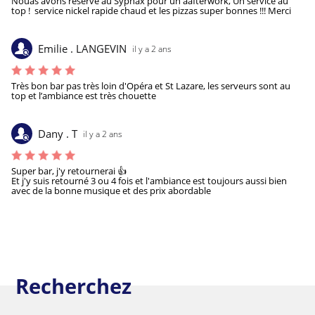
Nouas avons réservé au Syphax pour un aafterwork, Un service au 
top !  service nickel rapide chaud et les pizzas super bonnes !!! Merci 
Emilie . LANGEVIN
il y a 2 ans
Très bon bar pas très loin d'Opéra et St Lazare, les serveurs sont au 
top et l’ambiance est très chouette
Dany . T
il y a 2 ans
Super bar, j'y retournerai 👍

Et j'y suis retourné 3 ou 4 fois et l'ambiance est toujours aussi bien 
avec de la bonne musique et des prix abordable 
Recherchez