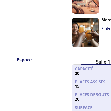
JEUDI
17h00
-
02h00
VENDREDI
17h00
-
02
SAMEDI
17h00
-
02h
Bière
DIMANCHE
Fermé
Pinte
Espace
Salle 1
CAPACITÉ
20
PLACES ASSISES
15
PLACES DEBOUTS
20
SURFACE