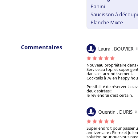
Panini
Saucisson à découp
Planche Mixte
Commentaires
Laura . BOUVIER
i
Nouveau propriétaire dans ce
Service au top, et super genti
dans cet arrondissement.

Cocktails à 7€ en happy hour
Possibilité de réserver la cav
deux soirées!!

Je reviendrai c'est certain.
Quentin . DURIS
il
Super endroit pour passer un
anniversaire : Pierre et Juli
solution pour que vous passie