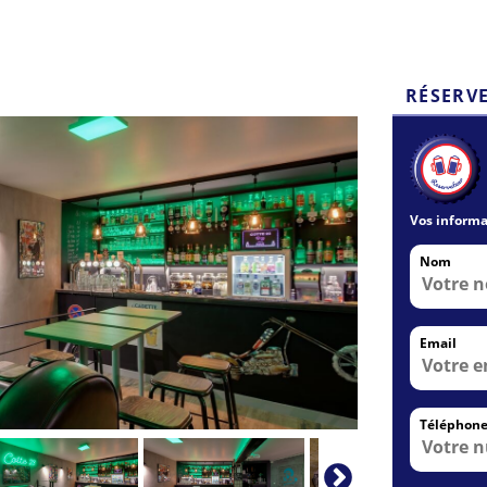
RÉSERV
Vos informa
Nom
Email
Téléphon