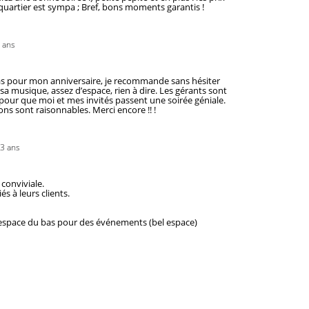
quartier est sympa ; Bref, bons moments garantis !
3 ans
bas pour mon anniversaire, je recommande sans hésiter 
 sa musique, assez d’espace, rien à dire. Les gérants sont 
 pour que moi et mes invités passent une soirée géniale. 
sons sont raisonnables. Merci encore !! !
a 3 ans
conviviale.

 à leurs clients.

 l'espace du bas pour des événements (bel espace)