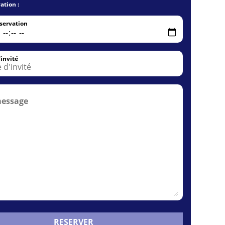
ation :
servation
invité