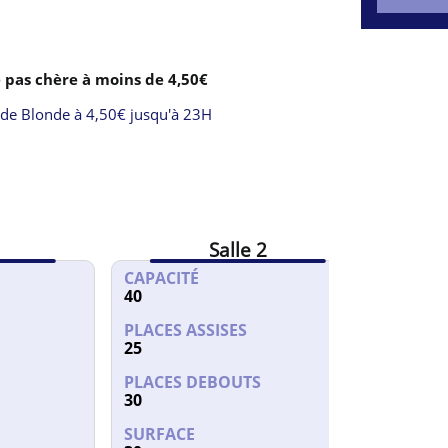
h00
00
 pas chère à moins de 4,50€
 de Blonde à 4,50€ jusqu'à 23H
Salle 2
CAPACITÉ
CAPAC
40
50
PLACES ASSISES
PLACES
25
30
PLACES DEBOUTS
PLACE
30
50
SURFACE
SURFA