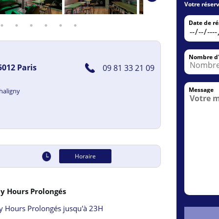
Votre réserv
Date de ré
Nombre d'
5012 Paris
09 81 33 21 09
Message
haligny
Horaire
0
y Hours Prolongés
h00
 Hours Prolongés jusqu'à 23H