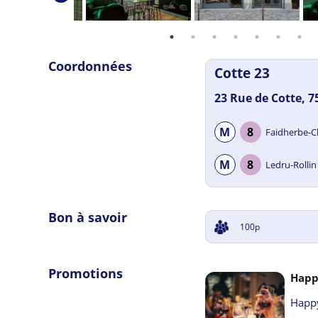
Coordonnées
Cotte 23
23 Rue de Cotte, 7
M
8
Faidherbe-C
M
8
Ledru-Rollin
Bon à savoir
100p
LUNDI
Fermé
Promotions
MARDI
17h00
-
02h0
Happ
MERCREDI
17h00
-
02
Happy