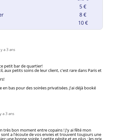
5 €
er
8 €
10 €
l y a 3 ans
 petit bar de quartier!

l, aux petits soins de leur client, c'est rare dans Paris et 
s!

e en bas pour des soirées privatisées. J'ai déjà booké 
 y a 3 ans
 très bon moment entre copains ! J'y ai fêté mon 
en sont a l'écoute de vos envies et trouvent toujours une 
z une bonne soirée :) petite pépite et en plus : les prix 