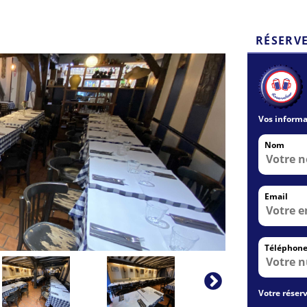
RÉSERV
Vos informa
Nom
Email
Téléphon
Votre réserv