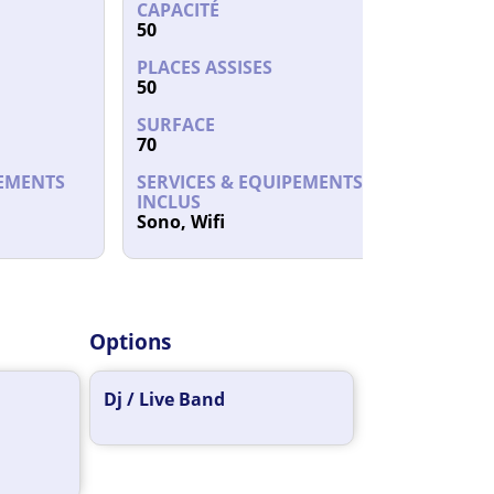
0
CAPACITÉ
50
h30
h00
PLACES ASSISES
50
SURFACE
70
h30
h00
PEMENTS
SERVICES & EQUIPEMENTS
INCLUS
30
Sono, Wifi
00
4h30
2h00
Options
Dj / Live Band