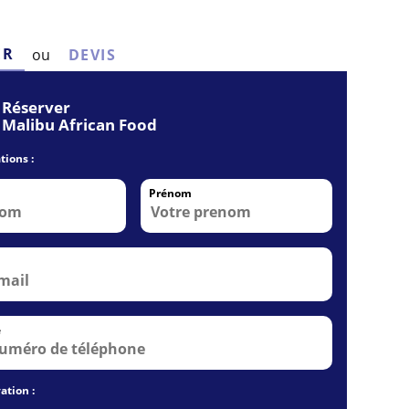
ER
ou
DEVIS
Réserver
Malibu African Food
tions :
Prénom
e
ation :