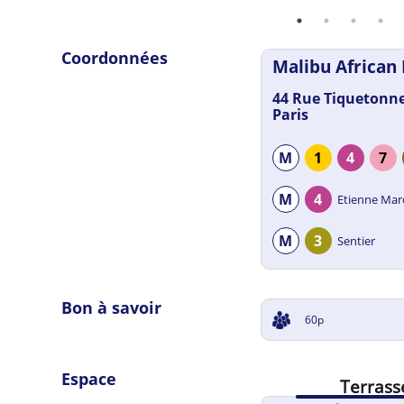
Coordonnées
Malibu African
44 Rue Tiquetonne
Paris
M
1
4
7
M
4
Etienne Mar
M
3
Sentier
Bon à savoir
60p
LUNDI
12h00
-
14h3
19h00
-
02h0
Espace
Terrass
MARDI
12h00
-
14h3