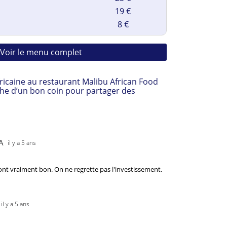
19 €
8 €
Voir le menu complet
fricaine au restaurant Malibu African Food

che d’un bon coin pour partager des 
A
il y a 5 ans
ont vraiment bon. On ne regrette pas l'investissement. 
il y a 5 ans